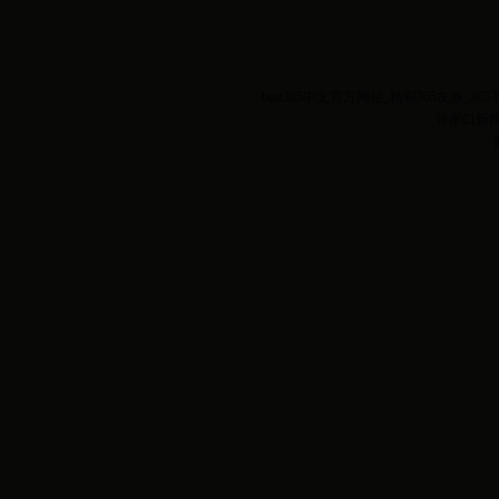
beat365中文官方网站_精彩365友
张家口新闻网