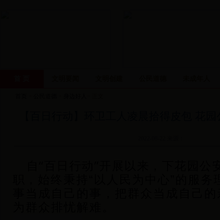
首 页
文明要闻
文明创建
公民道德
未成年人
首页
>
公民道德
>
身边好人
> 正文
【百日行动】环卫工人凌晨拾得皮包 花园
2022-08-22 来源：
自“百日行动”开展以来，下花园公
职，
始终秉持“以人民为中心”的服务
事当成自己的事，把群众当成自己的
为群众排忧解难。