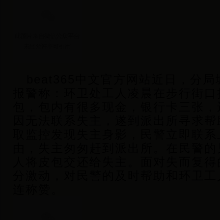
beat365中文官方网站近日，分
报警称：环卫处工人凌晨在步行街口
包，包内有很多现金，银行卡三张，
因无法联系失主，遂到派出所寻求帮
取监控发现失主身影，民警立即联系
由，失主匆匆赶到派出所。在民警的
人将皮包交还给失主。面对失而复得
分激动，对民警的及时帮助和环卫工
连称赞。