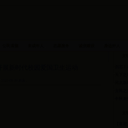
公民道德
未成年人
志愿服务
诚信建设
身边好人
文
开展新时代校园爱国卫生运动
·
勿忘！
·
天下之
2022-08-29 来源：
·
河北新
·
去民之
·
中秋来
文
·
【喜迎