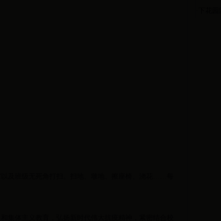
·
下花园
室以及班级无死角打扫。扫地、墩地、擦座椅、浇花……每
义和集体主义教育，弘扬新时代伟大抗疫精神，紧密结合校