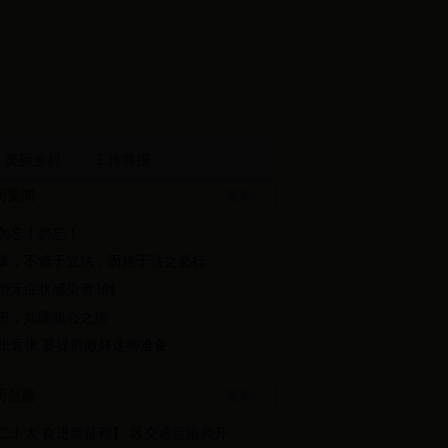
美丽乡村
工作简报
明要闻
更多>>
勿忘！勿忘！
事，不难于立法，而难于法之必行
增无症状感染者3例
患，如除腹心之疾
张返张 要提前做好这些准备
明创建
更多>>
二十大 奋进新征程】 区交通运输局开