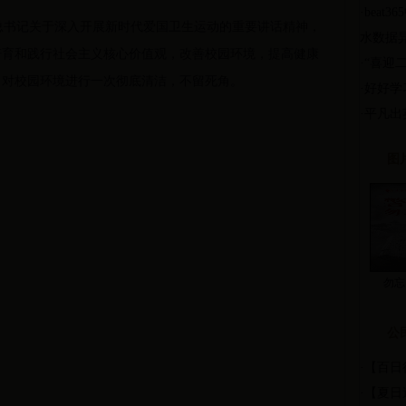
·
beat
近平总书记关于深入开展新时代爱国卫生运动的重要讲话精神，
水数据
培育和践行社会主义核心价值观，改善校园环境，提高健康
·
“喜迎
，对校园环境进行一次彻底清洁，不留死角。
·
好好学
·
平凡出
图
勿忘
公
·
【百日
·
【夏日