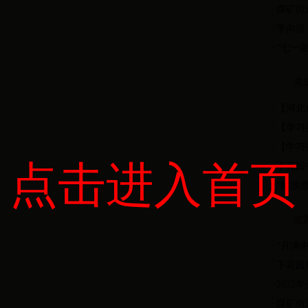
·
煤矿街
·
李向洪
·
“七一
未
·
【河北
·
【学习
·
【学习
点击进入首页
·
下花园
·
“解放
志
·
“月满
·
下花园
·
202
·
煤矿街