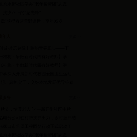
道秀水街社区举办“老年帮帮团”志愿
：抗疫路上的“急先锋”
勋章”获得者蓝天野逝世，享年95岁
成年人
更多>>
创城•常态创建】踏响青春正步——下
张桂梅 · 争做新时代四有好教师】学
张桂梅 · 争做新时代四有好教师】潜
中学深入开展新时代校园爱国卫生运动
思想、真抓实干，交好本地发展优异答卷
愿服务
更多>>
中秋节，情暖老人心”—新开街社区中秋
热电分公司驻村帮扶齐出力，乡村振兴结
2年张家口市希望工程圆梦行动正式启动了
道秀水街社区举办“老年帮帮团”志愿