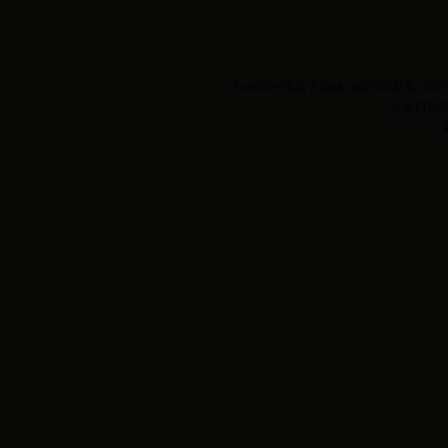
beat365中文官方网站_精彩365友
张家口新闻网