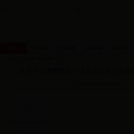
首 页
文明要闻
文明创建
公民道德
未成年人
首页
>
工作简报
>
领导活动
> 正文
区委书记顾蕾带队拜访北京台资企业协
2022-09-21 来源：福地下花园